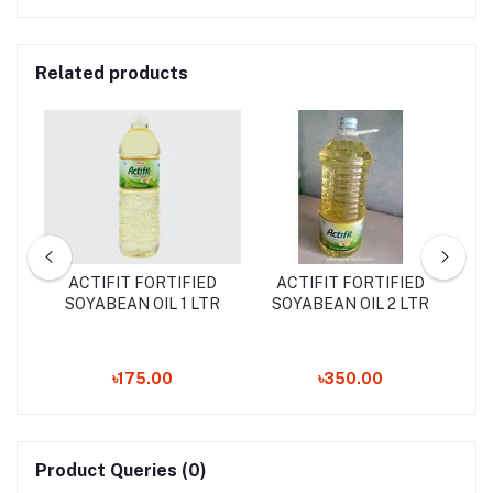
Related products
um
ACTIFIT FORTIFIED
ACTIFIT FORTIFIED
A
SOYABEAN OIL 1 LTR
SOYABEAN OIL 2 LTR
S
৳175.00
৳350.00
Product Queries (0)